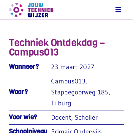
Ga
naar
inhoud
Techniek Ontdekdag –
Campus013
Wanneer?
23 maart 2027
Campus013,
Waar?
Stappegoorweg 185,
Tilburg
Voor wie?
Docent
,
Scholier
Schoolniveau
Primair Onderwijs