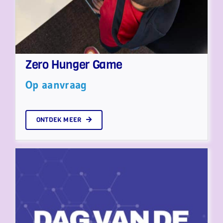
Zero Hunger Game
Op aanvraag
ONTDEK MEER