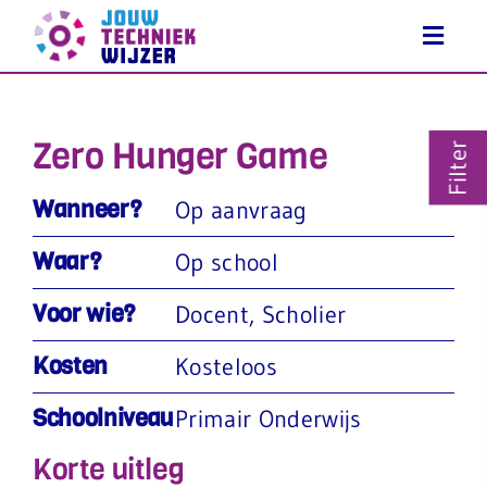
Ga
naar
inhoud
Zero Hunger Game
Filter
Wanneer?
Op aanvraag
Waar?
Op school
Voor wie?
Docent
,
Scholier
Kosten
Kosteloos
Schoolniveau
Primair Onderwijs
Korte uitleg