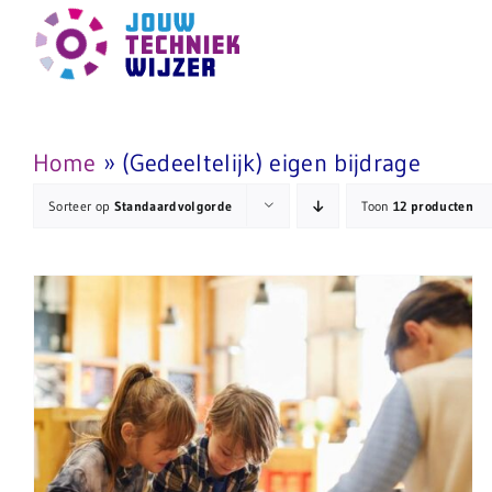
Ga
naar
inhoud
Home
»
(Gedeeltelijk) eigen bijdrage
Sorteer op
Standaardvolgorde
Toon
12 producten