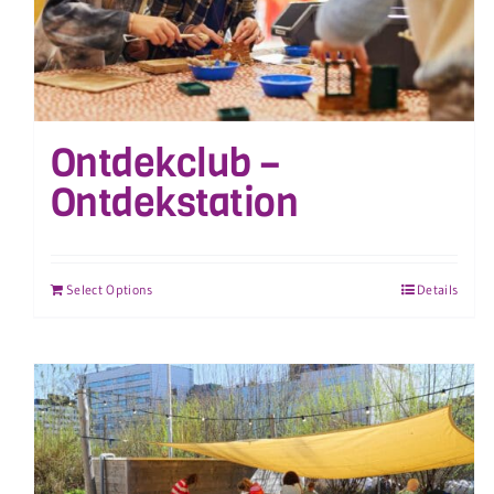
Ontdekclub –
Ontdekstation
Select Options
Details