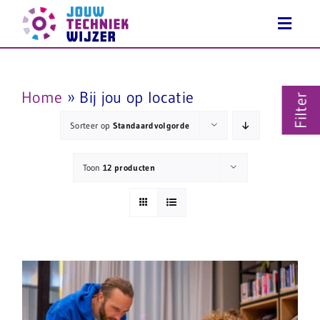
Ga
naar
inhoud
Home
»
Bij jou op locatie
Filter
Sorteer op
Standaardvolgorde
Toon
12 producten