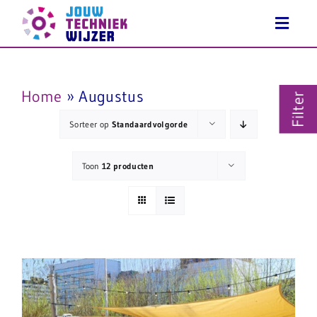
Ga
naar
inhoud
Home
»
Augustus
Filter
Sorteer op
Standaardvolgorde
Toon
12 producten