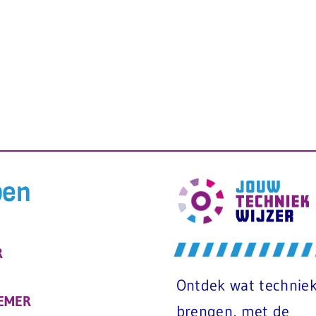
ben
R
Ontdek wat techniek
EMER
brengen, met de