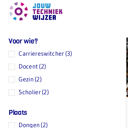
Ga
naar
inhoud
Voor wie?
Carriereswitcher
(3)
Docent
(2)
Gezin
(2)
Scholier
(2)
Plaats
Dongen
(2)