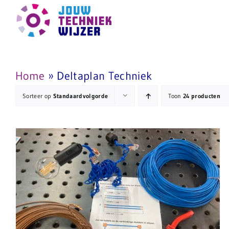
Ga
naar
inhoud
Home
»
Deltaplan Techniek
Sorteer op
Standaardvolgorde
Toon
24 producten