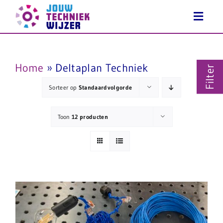
Ga
naar
inhoud
Home
»
Deltaplan Techniek
Filter
Sorteer op
Standaardvolgorde
Toon
12 producten