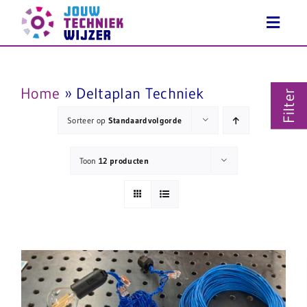
Ga
naar
inhoud
Home
»
Deltaplan Techniek
Filter
Sorteer op
Standaardvolgorde
Toon
12 producten