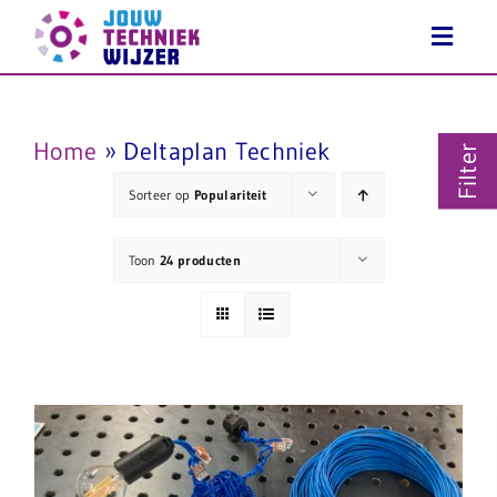
Ga
naar
inhoud
Home
»
Deltaplan Techniek
Filter
Sorteer op
Populariteit
Toon
24 producten