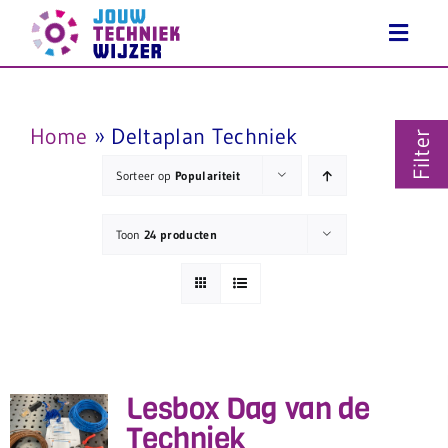
Ga
naar
inhoud
Home
»
Deltaplan Techniek
Filter
Sorteer op
Populariteit
Toon
24 producten
Lesbox Dag van de
Techniek