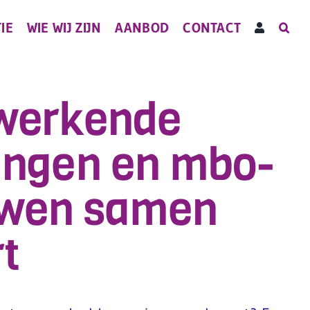
IE
WIE WIJ ZIJN
AANBOD
CONTACT
 werkende
lingen en mbo-
uwen samen
rt