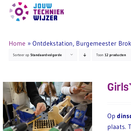
Ga
naar
inhoud
Home
»
Ontdekstation, Burgemeester Brok
Sorteer op
Standaardvolgorde
Toon
12 producten
Girls
Op
dins
plaats. 