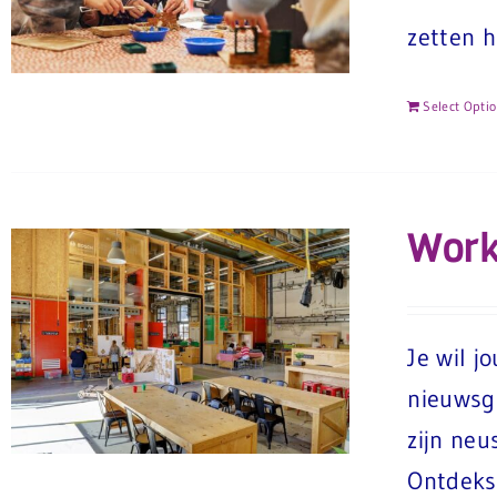
zetten h
Select Opti
Work
Je wil j
nieuwsgi
zijn neu
Ontdekst