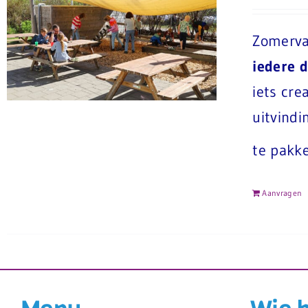
Zomerva
iedere 
iets cre
uitvind
te pakk
Aanvragen