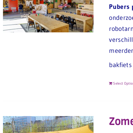
Pubers p
onderzo
robotarm
verschi
meerder
bakfiets
Select Opti
Zome