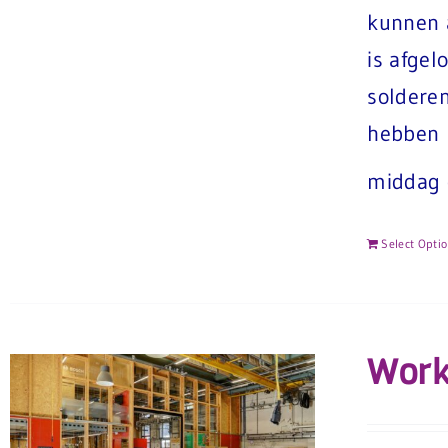
kunnen á
is afge
solderen
hebben 
middag 
Select Opti
Work