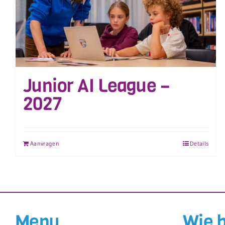
Junior AI League –
2027
Aanvragen
Details
Menu
Wie 