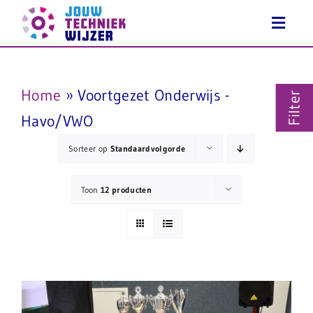
Ga
naar
inhoud
Home
»
Voortgezet Onderwijs -
Filter
Havo/VWO
Sorteer op
Standaardvolgorde
Toon
12 producten