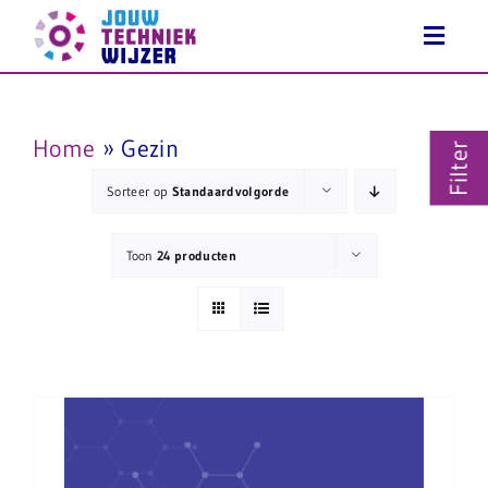
Ga
naar
inhoud
Home
»
Gezin
Filter
Sorteer op
Standaardvolgorde
Toon
24 producten