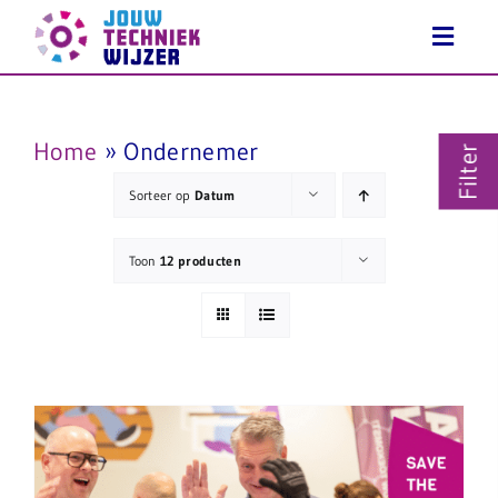
Ga
naar
inhoud
Home
»
Ondernemer
Filter
Sorteer op
Datum
Toon
12 producten