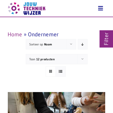
Ga
naar
inhoud
Home
»
Ondernemer
Filter
Sorteer op
Naam
Toon
12 producten